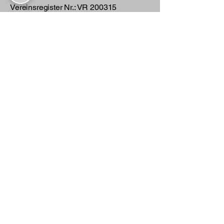
Vereinsregister Nr.: VR 200315
Steuer Nr 208/109/60699
​Künstlersozialkasse Nr.: 841381
48X005001
Postanschrift
/Kontakt
Kulmbacher Kleinkunst-Brettla e.V.
Uwe Bär
Schrotacker 37
95326 Kulmbach
Tel:
+49 (0) 15565786499
info@kulmbacher-kleinkunst-brettla.de
Vorstandschaft:
1. Vorsitzender: Manfred Spindler
2. Vorsitzender: Bernhard Fiedler
3. Vorsitzender: Roland Jonak
Kassier: Uwe Bär
Schriftführer: Lothar Groß