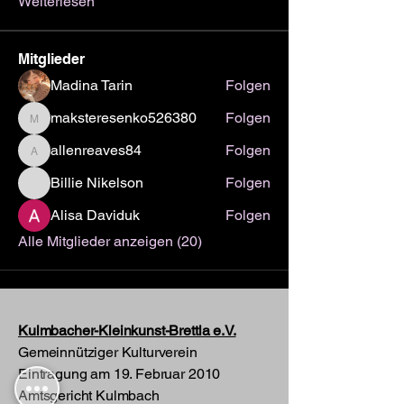
Weiterlesen
Mitglieder
Madina Tarin
Folgen
maksteresenko526380
Folgen
maksteresenko526380
allenreaves84
Folgen
allenreaves84
Billie Nikelson
Folgen
Alisa Daviduk
Folgen
Alle Mitglieder anzeigen (20)
Kulmbacher-Kleinkunst-Brettla e.V.
Gemeinnütziger Kulturverein
Eintragung am 19. Februar 2010
Amtsgericht Kulmbach