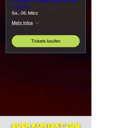
in Franken! Christoph Maul: live und
ungeProbt
Sa., 06. März
Mehr Infos
Tickets kaufen
EUER KONTAKT ZUM