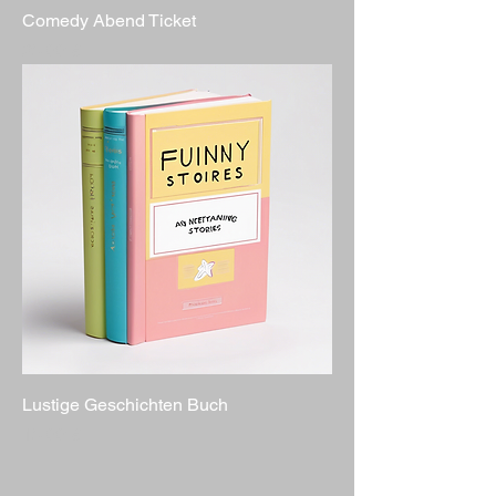
Comedy Abend Ticket
Preis
25,00 €
Lustige Geschichten Buch
Preis
15,00 €