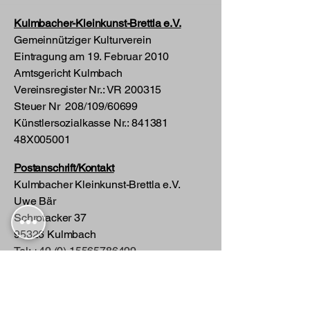
Kulmbacher-Kleinkunst-Brettla e.V.
Gemeinnütziger Kulturverein
Eintragung am 19. Februar 2010
Amtsgericht Kulmbach
Vereinsregister Nr.: VR 200315
Steuer Nr 208/109/60699
​Künstlersozialkasse Nr.: 841381
48X005001
Postanschrift
/Kontakt
Kulmbacher Kleinkunst-Brettla e.V.
Uwe Bär
Schrotacker 37
95326 Kulmbach
Tel:
+49 (0) 15565786499
info@kulmbacher-kleinkunst-brettla.de
Vorstandschaft: