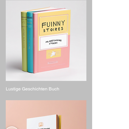
Lustige Geschichten Buch
Preis
15,00 €