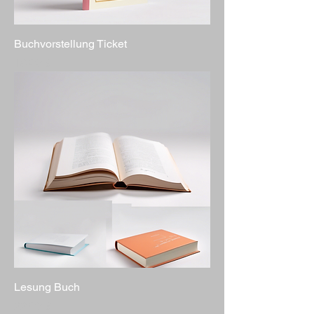
Buchvorstellung Ticket
Preis
18,00 €
Lesung Buch
Preis
22,00 €