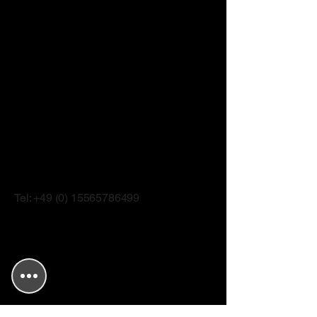
Amtsgericht Kulmbach
Vereinsregister Nr.: VR 200315
Steuer Nr 208/109/60699
​Künstlersozialkasse Nr.: 841381
48X005001
Postanschrift
/Kontakt
Kulmbacher Kleinkunst-Brettla e.V.
Uwe Bär
Schrotacker 37
95326 Kulmbach
Tel:
+49 (0) 15565786499
info@kulmbacher-kleinkunst-brettla.de
Vorstandschaft:
1. Vorsitzender: Manfred Spindler
2. Vorsitzender: Bernhard Fiedler
3. Vorsitzender: Roland Jonak
Kassier: Uwe Bär