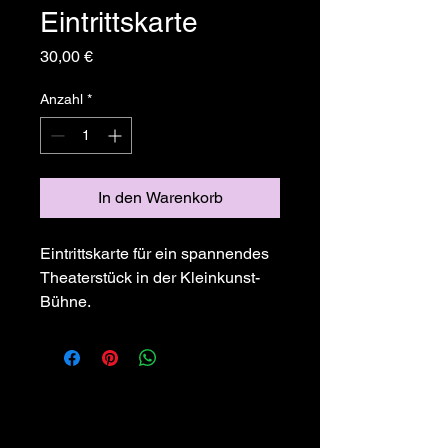
Eintrittskarte
Preis
30,00 €
Anzahl
*
In den Warenkorb
Eintrittskarte für ein spannendes 
Theaterstück in der Kleinkunst-
Bühne.
Kulmbacher-Kleinkunst-Brettla e.V.
Gemeinnütziger Kulturverein
Eintragung am 19. Februar 2010