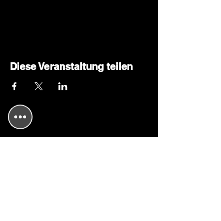
Diese Veranstaltung teilen
Kulmbacher-Kleinkunst-Brettla e.V.
Gemeinnütziger Kulturverein
Eintragung am 19. Februar 2010
Amtsgericht Kulmbach
Vereinsregister Nr.: VR 200315
Steuer Nr 208/109/60699
​Künstlersozialkasse Nr.: 841381
48X005001