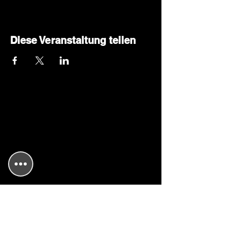
Diese Veranstaltung teilen
Kulmbacher-Kleinkunst-Brettla e.V.
Gemeinnütziger Kulturverein
Eintragung am 19. Februar 2010
Amtsgericht Kulmbach
Vereinsregister Nr.: VR 200315
Steuer Nr 208/109/60699
​Künstlersozialkasse Nr.: 841381
48X005001
Postanschrift
/Kontakt