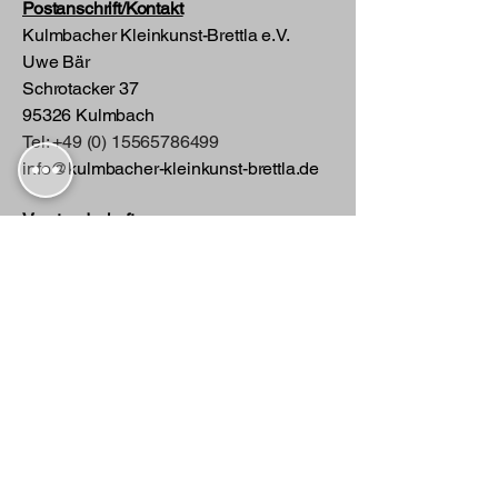
Postanschrift
/Kontakt
Kulmbacher Kleinkunst-Brettla e.V.
Uwe Bär
Schrotacker 37
95326 Kulmbach
Tel:
+49 (0) 15565786499
info@kulmbacher-kleinkunst-brettla.de
Vorstandschaft:
1. Vorsitzender: Manfred Spindler
2. Vorsitzender: Bernhard Fiedler
3. Vorsitzender: Roland Jonak
Kassier: Uwe Bär
Schriftführer: Lothar Groß
Erweiterte Vorstandschaft:
Stefan Eichner und Richard Kofer
Bühne/Veranstaltungsort:
Die Museen im Mönchshof