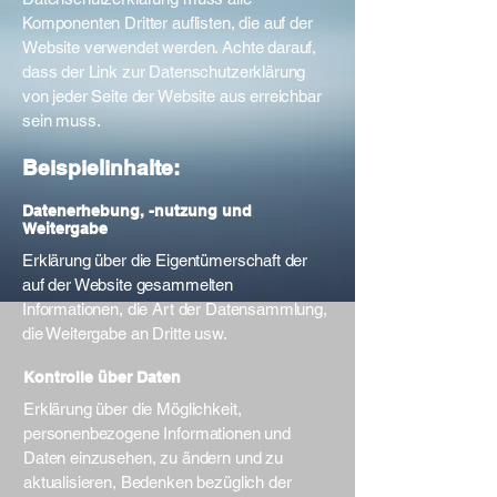
Komponenten Dritter auflisten, die auf der
Website verwendet werden. Achte darauf,
dass der Link zur Datenschutzerklärung
von jeder Seite der Website aus erreichbar
sein muss.
Beispielinhalte:
Datenerhebung, -nutzung und
Weitergabe
Erklärung über die Eigentümerschaft der
auf der Website gesammelten
Informationen, die Art der Datensammlung,
die Weitergabe an Dritte usw.
Kontrolle über Daten
Erklärung über die Möglichkeit,
personenbezogene Informationen und
Daten einzusehen, zu ändern und zu
aktualisieren, Bedenken bezüglich der