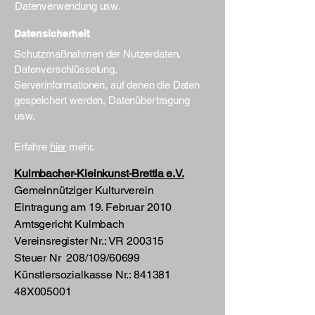
Datenverwendung usw.
Datensicherheit
Schutzmaßnahmen der Nutzerdaten,
Datenverschlüsselung,
Serverinformationen, auf denen die Daten
gespeichert werden, Datenübertragung
usw.
Erfahre
hier
mehr.
Kulmbacher-Kleinkunst-Brettla e.V.
Gemeinnütziger Kulturverein
Eintragung am 19. Februar 2010
Amtsgericht Kulmbach
Vereinsregister Nr.: VR 200315
Steuer Nr 208/109/60699
​Künstlersozialkasse Nr.: 841381
48X005001